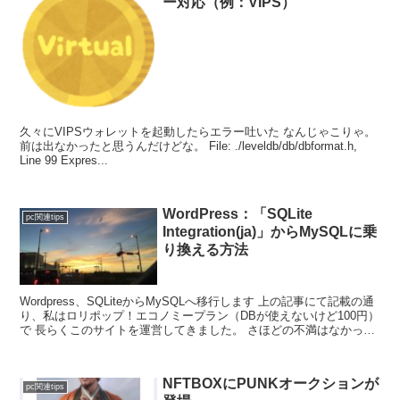
ー対応（例：VIPS）
久々にVIPSウォレットを起動したらエラー吐いた なんじゃこりゃ。
前は出なかったと思うんだけどな。 File: ./leveldb/db/dbformat.h,
Line 99 Expres...
WordPress：「SQLite
pc関連tips
Integration(ja)」からMySQLに乗
り換える方法
Wordpress、SQLiteからMySQLへ移行します 上の記事にて記載の通
り、私はロリポップ！エコノミープラン（DBが使えないけど100円）
で 長らくこのサイトを運営してきました。 さほどの不満はなかった
し（ま～、ちょっ...
NFTBOXにPUNKオークションが
pc関連tips