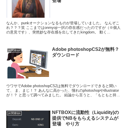
登場
なんか、punkオークションなるものが登場していました。 なんぞこ
れ？？？笑 ここまではonmyoji一択の存在感だったのですが（※個人
の意見です）、突然妙な存在感を出してきたkingdom。 動く...
Adobe photoshopCS2が無料？
pc関連tips
ダウンロード
ウワサでAdobe photoshopCS2は無料でダウンロードできると聞い
て、 ま、まじ！？ あんなに高かった、憧れのphotoshopやillustrator
が！？ と思って調べてみました。 結論から言うと、「もともと持っ
て...
NFTBOXに流動性（Liquidity)の
pc関連tips
提供でNBをもらえるシステムが
登場 やり方