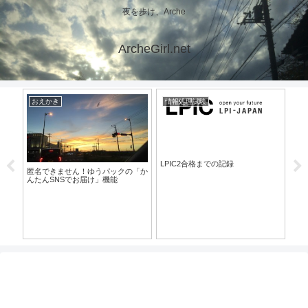
夜を歩け、Arche
ArcheGirl.net
おえかき
情報処理試験
pc
ました
める
LPIC2合格までの記録
匿名できません！ゆうパックの「か
Wor
んたんSNSでお届け」機能
Int
換