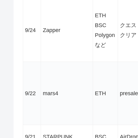
ETH
BSC
クエス
9/24
Zapper
Polygon
クリア
など
9/22
mars4
ETH
presale
9/21
STARPUNK
BSC
AirDro