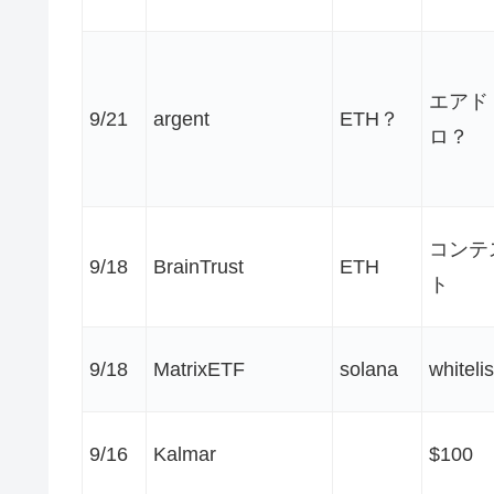
エアド
9/21
argent
ETH？
ロ？
コンテ
9/18
BrainTrust
ETH
ト
9/18
MatrixETF
solana
whitelis
9/16
Kalmar
$100