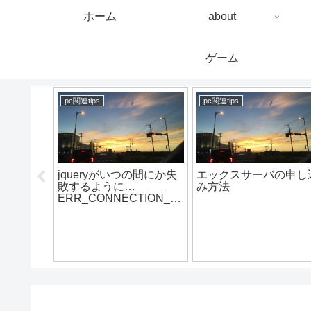
ホーム
about
ゲーム
pc関連tips
pc関連tips
oneでク
jqueryがいつの間にか失
エックスサーバの申し
ように 気
敗するように…
み方法
い方
ERR_CONNECTION_R
「写真か
ESET
ナー反
ー効果に
追加」）