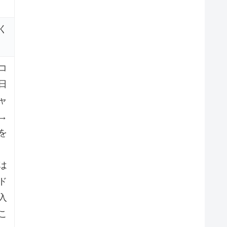
く
コ
日
ャ
→
を
は
ド
入
こ