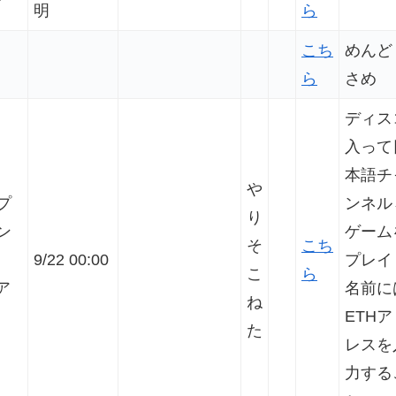
明
ら
こち
めんど
ら
さめ
ディス
入って
本語チ
や
プ
ンネル
り
ン
ゲーム
そ
こち
9/22 00:00
プレイ
こ
ら
ア
名前に
ね
ETHア
た
レスを
力する