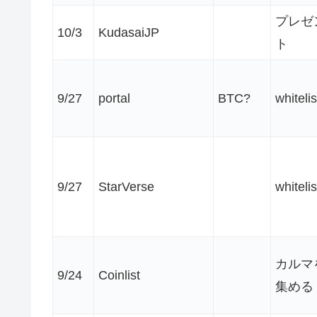
プレゼ
10/3
KudasaiJP
ト
9/27
portal
BTC?
whitelis
9/27
StarVerse
whitelis
カルマ
9/24
Coinlist
集める