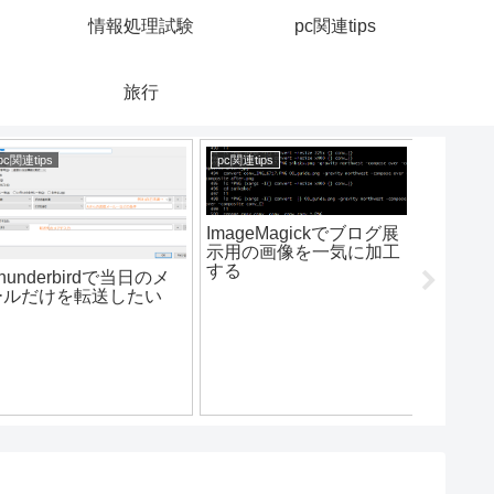
情報処理試験
pc関連tips
旅行
pc関連tips
pc関連tips
pc関連tips
ImageMagickでブログ展
示用の画像を一気に加工
する
hunderbirdで当日のメ
ールだけを転送したい
Windo
写真を
フト不