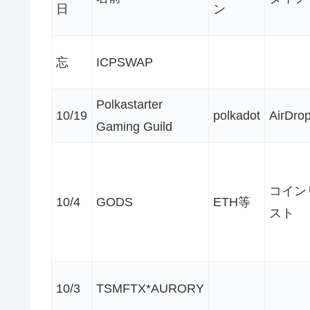
日
ン
忘
ICPSWAP
Polkastarter
10/19
polkadot
AirDro
Gaming Guild
コイン
10/4
GODS
ETH等
スト
10/3
TSMFTX*AURORY