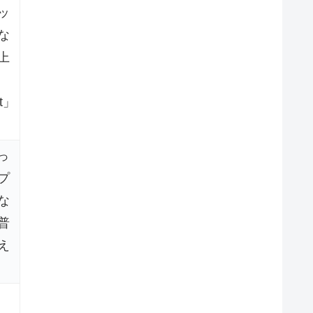
ッ
な
上
t」
っ
プ
な
普
え