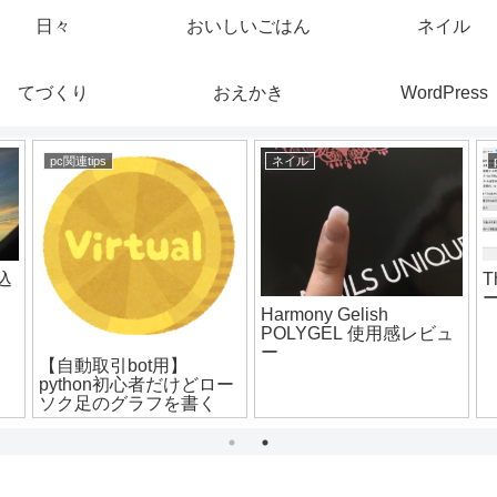
日々
おいしいごはん
ネイル
てづくり
おえかき
WordPress
pc関連tips
ネイル
込
T
Harmony Gelish
POLYGEL 使用感レビュ
ー
【自動取引bot用】
python初心者だけどロー
ソク足のグラフを書く