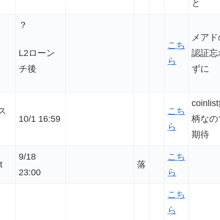
と
？
メアド
こち
認証忘
L2ローン
ら
ずに
チ後
coinlis
ス
こち
10/1 16:59
柄なの
ら
期待
9/18
こち
t
落
23:00
ら
こち
ら