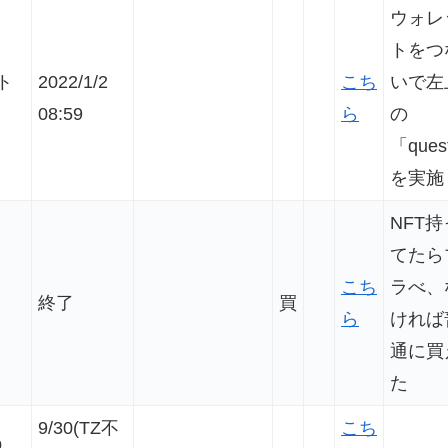
ウォレ
トをつ
ト
2022/1/2
こち
いで左
08:59
ら
の
「ques
を実施
NFT持
てたら
こち
ラべ、
終了
買
ら
ければ
通に買
た
9/30(TZ不
こち
p