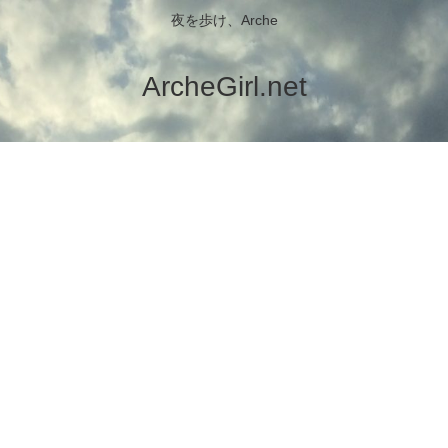
夜を歩け、Arche
ArcheGirl.net