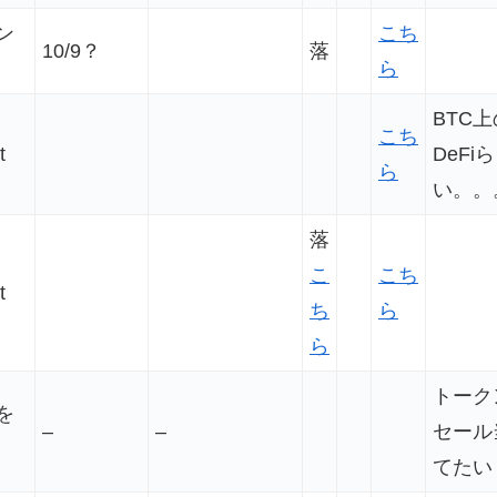
ン
こち
10/9？
落
ら
BTC上
こち
t
DeFi
ら
い。。
落
こ
こち
t
ち
ら
ら
トーク
を
–
–
セール
てたい